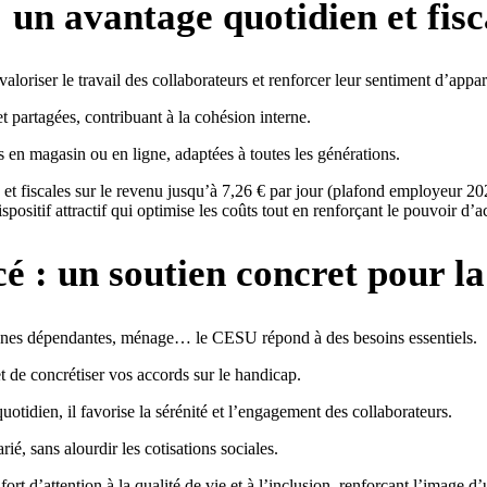
: un avantage quotidien et fisc
st valoriser le travail des collaborateurs et renforcer leur sentiment d’appa
et partagées, contribuant à la cohésion interne.
es en magasin ou en ligne, adaptées à toutes les générations.
s et fiscales sur le revenu jusqu’à 7,26 € par jour (plafond employeur 202
positif attractif qui optimise les coûts tout en renforçant le pouvoir d’ac
cé
: un soutien concret pour la
onnes dépendantes, ménage… le CESU répond à des besoins essentiels.
t de concrétiser vos accords sur le handicap.
uotidien, il favorise la sérénité et l’engagement des collaborateurs.
ié, sans alourdir les cotisations sociales.
 fort d’attention à la qualité de vie et à l’inclusion, renforçant l’image 