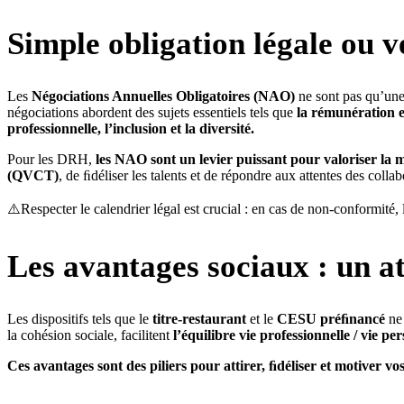
Simple obligation légale ou 
Les
Négociations Annuelles Obligatoires (NAO)
ne sont pas qu’une 
négociations abordent des sujets essentiels tels que
la rémunération et
professionnelle, l’inclusion et la diversité.
Pour les DRH,
les NAO sont un levier puissant pour valoriser la
(QVCT)
, de ﬁdéliser les talents et de répondre aux attentes des collabo
⚠️Respecter le calendrier légal est crucial : en cas de non-conformit
Les avantages sociaux : un 
Les dispositifs tels que le
titre-restaurant
et le
CESU préﬁnancé
ne 
la cohésion sociale, facilitent
l’équilibre vie professionnelle / vie pe
Ces avantages sont des piliers pour attirer, ﬁdéliser et motiver vos