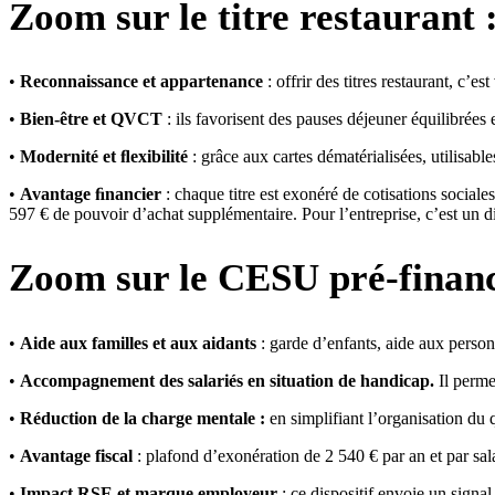
Zoom sur le titre restaurant 
•
Reconnaissance et appartenance
: offrir des titres restaurant, c’e
•
Bien-être et QVCT
: ils favorisent des pauses déjeuner équilibrées 
•
Modernité et ﬂexibilité
: grâce aux cartes dématérialisées, utilisabl
•
Avantage ﬁnancier
: chaque titre est exonéré de cotisations sociale
597 € de pouvoir d’achat supplémentaire. Pour l’entreprise, c’est un dis
Zoom sur le
CESU pré-finan
•
Aide aux familles et aux aidants
: garde d’enfants, aide aux pers
•
Accompagnement des salariés en situation de handicap.
Il perme
•
Réduction de la charge mentale :
en simplifiant l’organisation du q
•
Avantage fiscal
: plafond d’exonération de 2 540 € par an et par salar
•
Impact RSE et marque employeur
: ce dispositif envoie un signal