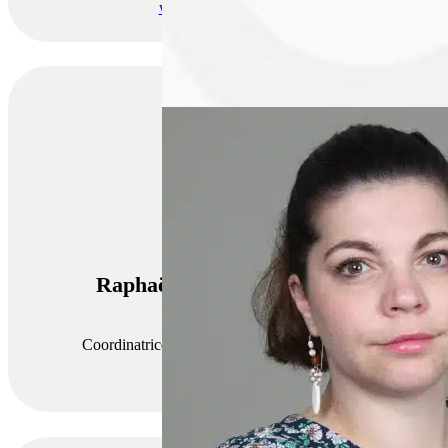
www.maisoneco.org
Raphaëlle Equinet Cerrotti
Coordinatrice du Club RH Genevois français
+33 7 60 61 27 04