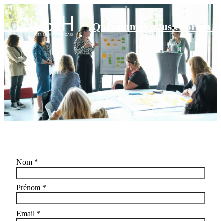
Qui sommes-nous ?
Forum 
Contact
Nom
*
Prénom
*
Email
*