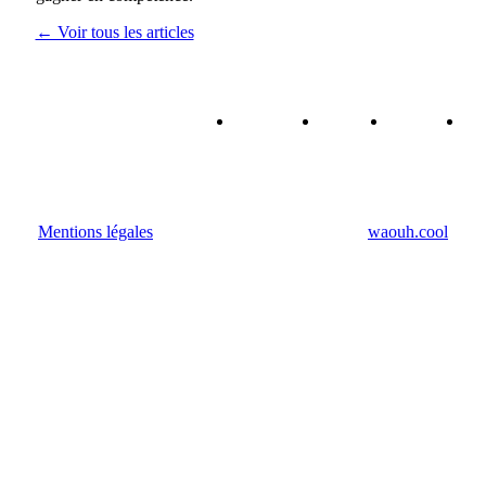
← Voir tous les articles
Qui
Forum
Agenda
A
sommes-
RH
R
nous ?
Mentions légales
• Fait avec amour par l'agence
waouh.cool