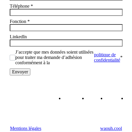
Téléphone
*
Fonction
*
LinkedIn
J’accepte que mes données soient utilisées
politique de
pour traiter ma demande d’adhésion
*
confidentialité
conformément à la
Envoyer
Qui
Forum
Agenda
A
sommes-
RH
R
nous ?
Mentions légales
• Fait avec amour par l’agence
waouh.cool