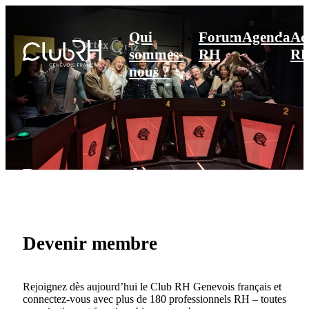
Qui
Forum
Agenda
Ac
sommes-
RH
R
nous ?
Devenez membre
Devenir membre
Rejoignez dès aujourd’hui le Club RH Genevois français et
connectez-vous avec plus de 180 professionnels RH – toutes