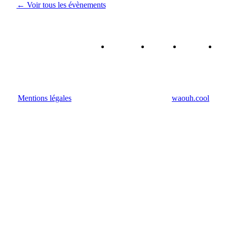
← Voir tous les évènements
Qui
Forum
Agenda
A
sommes-
RH
R
nous ?
Mentions légales
• Fait avec amour par l'agence
waouh.cool