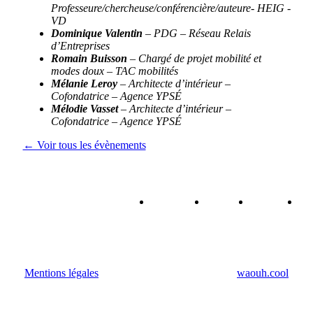
Professeure/chercheuse/conférencière/auteure- HEIG -
VD
Dominique Valentin
– PDG – Réseau Relais
d’Entreprises
Romain Buisson
– Chargé de projet mobilité et
modes doux – TAC mobilités
Mélanie Leroy
– Architecte d’intérieur –
Cofondatrice – Agence YPSÉ
Mélodie Vasset
– Architecte d’intérieur –
Cofondatrice – Agence YPSÉ
← Voir tous les évènements
Qui
Forum
Agenda
A
sommes-
RH
R
nous ?
Mentions légales
• Fait avec amour par l'agence
waouh.cool