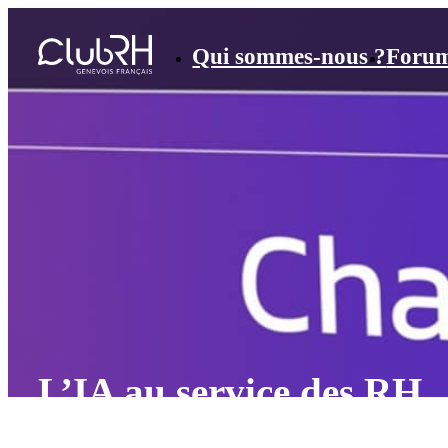
Qui sommes-nous ?
Foru
L’IA au service des RH