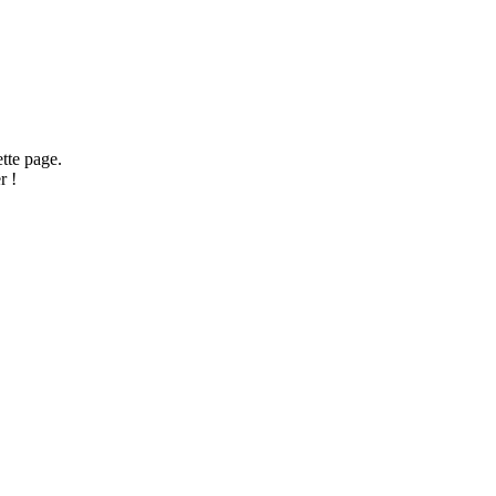
ette page.
r !