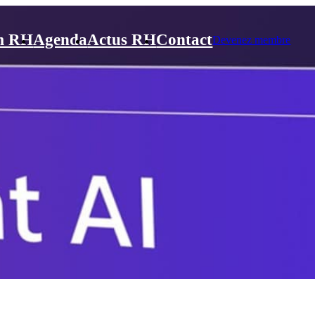
m RH
Agenda
Actus RH
Contact
Devenez membre