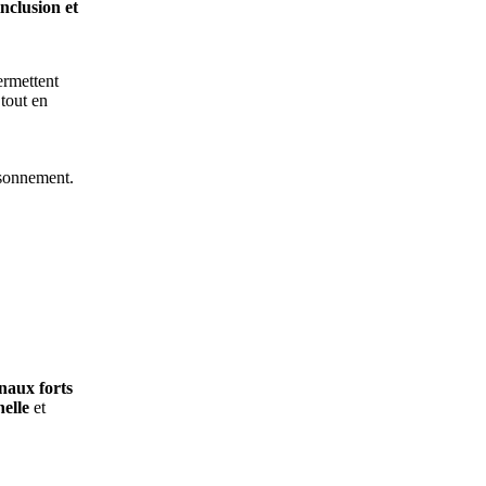
inclusion et
permettent
 tout en
isonnement.
naux forts
nelle
et