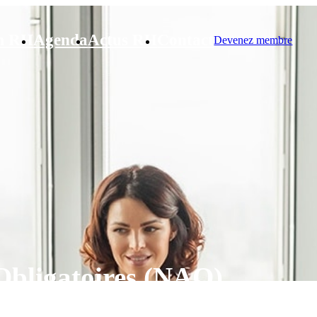
m RH
Agenda
Actus RH
Contact
Devenez membre
Obligatoires (NAO)