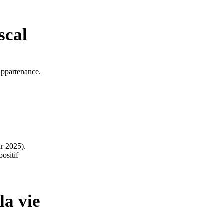
scal
’appartenance.
ur 2025).
positif
la vie