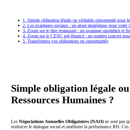
1. Simple obligation légale ou véritable opportunité pour 
2. Les avantages sociaux : un atout stratégique pour votr
3. Zoom sur le titre restaurant : un avantage quotidien et fis
4. Zoom sur le CESU pré-financé : un soutien concret pour
5. Transformez vos obligations en opportunités
Simple obligation légale ou
Ressources Humaines ?
Les
Négociations Annuelles Obligatoires (NAO)
ne sont pas qu
renforcer le dialogue social et améliorer la performance RH. Ces 